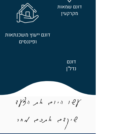
דונם שמאות
מקרקעין
דונם ייעוץ משכנתאות
ופיננסים
דונם
נדל"ן
עשו היום את הצעד
שיקדם אתכם מחר